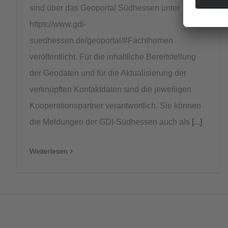
sind über das Geoportal Südhessen unter
https://www.gdi-
suedhessen.de/geoportal/#Fachthemen
veröffentlicht. Für die inhaltliche Bereitstellung
der Geodaten und für die Aktualisierung der
verknüpften Kontaktdaten sind die jeweiligen
Kooperationspartner verantwortlich. Sie können
die Meldungen der GDI-Südhessen auch als
[...]
Weiterlesen