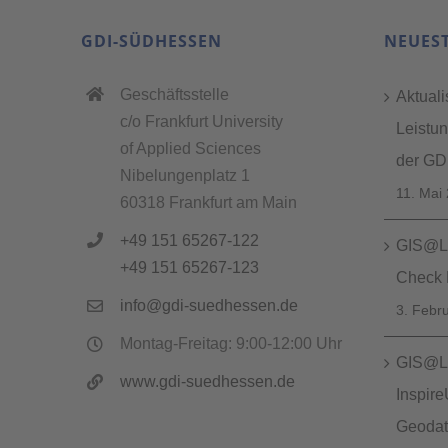
GDI-SÜDHESSEN
NEUES
Geschäftsstelle
Aktuali
c/o Frankfurt University
Leistu
of Applied Sciences
der GDI
Nibelungenplatz 1
11. Mai
60318 Frankfurt am Main
+49 151 65267-122
GIS@Lu
+49 151 65267-123
Check 
info@gdi-suedhessen.de
3. Febr
Montag-Freitag: 9:00-12:00 Uhr
GIS@Lu
www.gdi-suedhessen.de
Inspir
Geodate