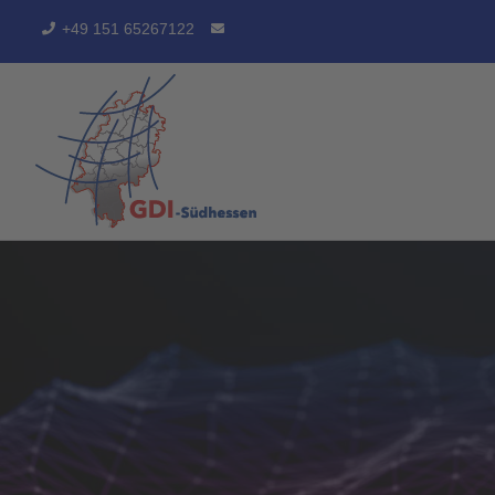
Zum
+49 151 65267122
Inhalt
springen