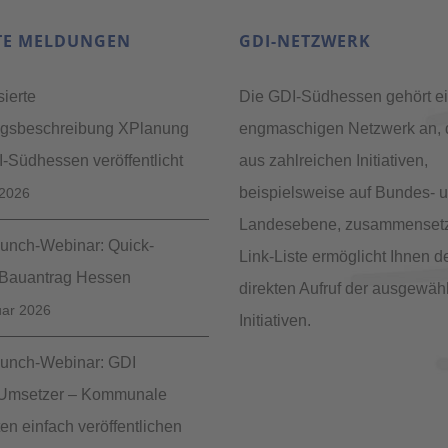
TE MELDUNGEN
GDI-NETZWERK
sierte
Die GDI-Südhessen gehört e
ngsbeschreibung XPlanung
engmaschigen Netzwerk an, 
-Südhessen veröffentlicht
aus zahlreichen Initiativen,
beispielsweise auf Bundes- u
 2026
Landesebene, zusammensetz
nch-Webinar: Quick-
Link-Liste ermöglicht Ihnen d
Bauantrag Hessen
direkten Aufruf der ausgewäh
uar 2026
Initiativen.
nch-Webinar: GDI
eUmsetzer – Kommunale
n einfach veröffentlichen