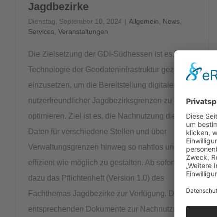
Jagdbezirke
Dienstag, September 10, 2024
|
Allgemein
,
News
,
Services
,
Veranstaltungen
Die Zielsetzung der GDI-Südhessen ist es, die
Technologie der Geodateninfrastruktur gezielt
einzusetzen, um die Bereitstellung digitaler und
nutzerfreundlicher Jagdbezirksgrenzen zu
optimieren. Ziel ist es, die Nachnutzung dieser
Daten für verschiedene Stellen und über
Verwaltungsgrenzen hinweg so nahtlos und
effizient wie möglich zu gestalten. Ab sofort steht
dazu das Pflichtenheft (Version 1.0) des
Fachthemas Jagdbezirke zur Verfügung. Die
entsprechenden Dokumente zur Nachnutzung