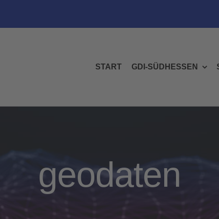
START
GDI-SÜDHESSEN
geodaten