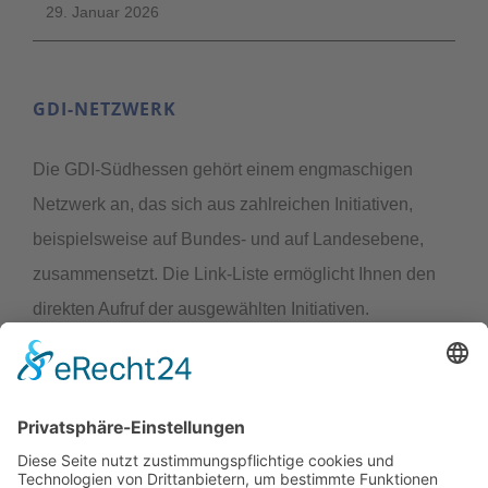
29. Januar 2026
GDI-NETZWERK
Die GDI-Südhessen gehört einem engmaschigen
Netzwerk an, das sich aus zahlreichen Initiativen,
beispielsweise auf Bundes- und auf Landesebene,
zusammensetzt. Die Link-Liste ermöglicht Ihnen den
direkten Aufruf der ausgewählten Initiativen.
LINK-LISTE
Geodateninfrastruktur Hessen / Geoportal Hessen
Geodateninfrastruktur Deutschland (GDI-DE)