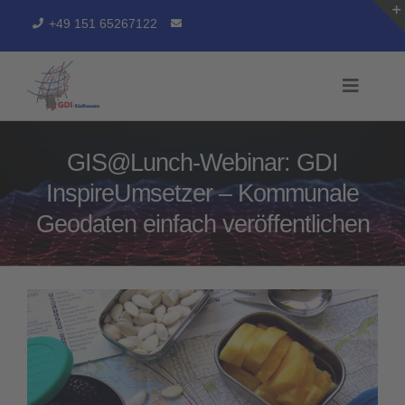
Zum
+49 151 65267122
Inhalt
springen
Toggle
Naviga
START
GIS@Lunch-Webinar: GDI
GDI-SÜDHESSEN
InspireUmsetzer – Kommunale
Geodaten einfach veröffentlichen
SERVICES
ARBEITSERGEBNISSE
GEOPORTAL