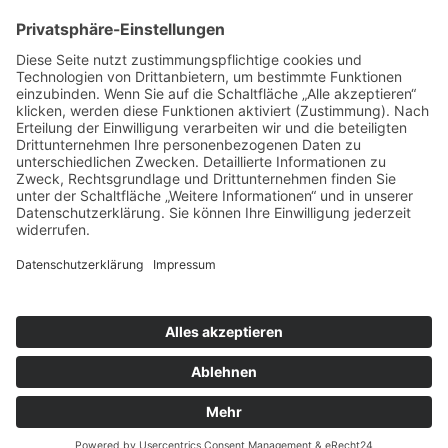
Geodateninfrastruktur Hessen / Geoportal Hessen
Geodateninfrastruktur Deutschland (GDI-DE)
Geoportal.de
INSPIRE
INSPIRE Geoportal
© GDI-Südhessen
2026
Impressum
|
Datenschutz
YouTube
Rss