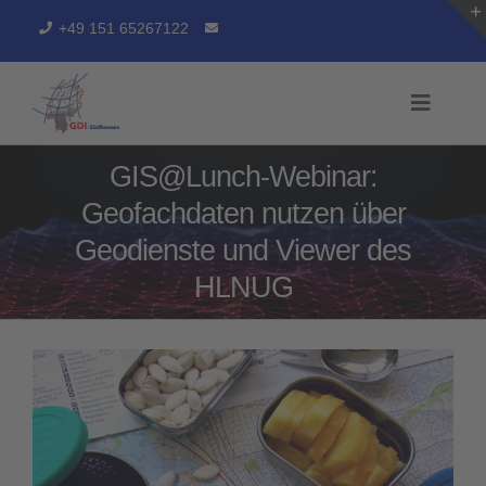
Zum
+49 151 65267122
Inhalt
springen
Toggle
Naviga
GIS@Lunch-Webinar:
START
Geofachdaten nutzen über
GDI-SÜDHESSEN
Geodienste und Viewer des
SERVICES
HLNUG
ARBEITSERGEBNISSE
GEOPORTAL