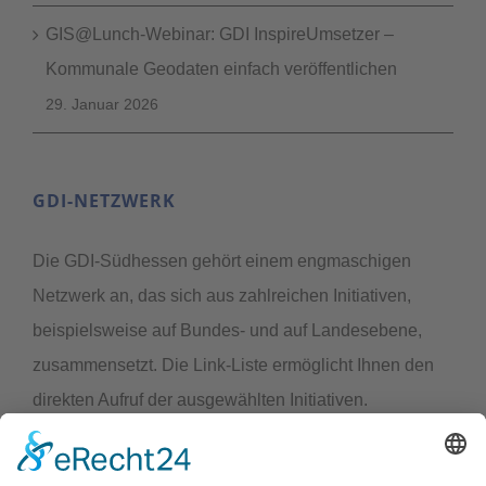
GIS@Lunch-Webinar: GDI InspireUmsetzer –
Kommunale Geodaten einfach veröffentlichen
29. Januar 2026
GDI-NETZWERK
Die GDI-Südhessen gehört einem engmaschigen
Netzwerk an, das sich aus zahlreichen Initiativen,
beispielsweise auf Bundes- und auf Landesebene,
zusammensetzt. Die Link-Liste ermöglicht Ihnen den
direkten Aufruf der ausgewählten Initiativen.
LINK-LISTE