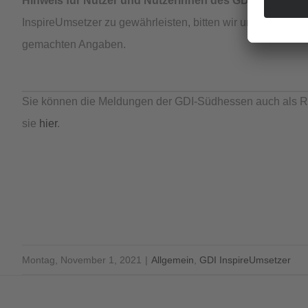
Hinweis für Nutzer und Nutzerinnen des GDI InspireUm
InspireUmsetzer zu gewährleisten, bitten wir um die Be
gemachten Angaben.
Sie können die Meldungen der GDI-Südhessen auch als R
sie
hier
.
Montag, November 1, 2021
|
Allgemein
,
GDI InspireUmsetzer