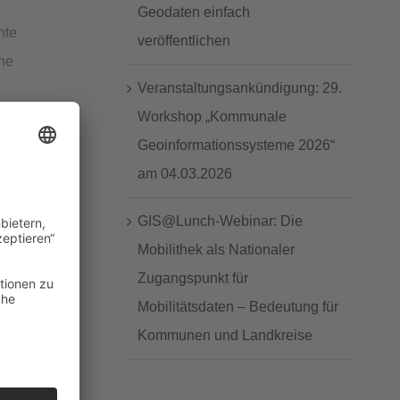
Geodaten einfach
nte
veröffentlichen
che
Veranstaltungsankündigung: 29.
Workshop „Kommunale
Geoinformationssysteme 2026“
am 04.03.2026
GIS@Lunch-Webinar: Die
Mobilithek als Nationaler
Zugangspunkt für
Mobilitätsdaten – Bedeutung für
Kommunen und Landkreise