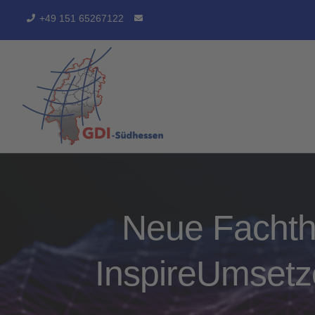
Zum
+49 151 65267122
Inhalt
springen
Neue Fachth
InspireUmsetz