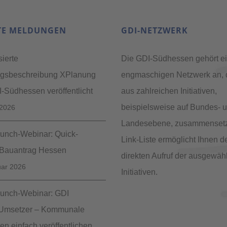
TE MELDUNGEN
GDI-NETZWERK
sierte
Die GDI-Südhessen gehört e
ngsbeschreibung XPlanung
engmaschigen Netzwerk an, 
-Südhessen veröffentlicht
aus zahlreichen Initiativen,
beispielsweise auf Bundes- u
 2026
Landesebene, zusammensetz
nch-Webinar: Quick-
Link-Liste ermöglicht Ihnen d
Bauantrag Hessen
direkten Aufruf der ausgewäh
uar 2026
Initiativen.
nch-Webinar: GDI
eUmsetzer – Kommunale
n einfach veröffentlichen