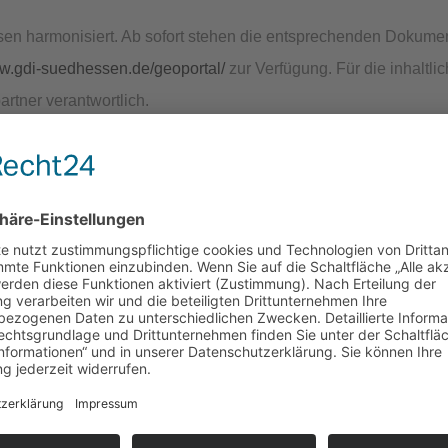
n harmonisiert. Ab sofort stehen die entsprechenden Dokume
ww.gdi-suedhessen.de/geoportal/
zur Verfügung. Für die inhaltli
artner verantwortlich.
0
el betroffen sind: