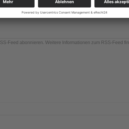
setzers
: Um einen reibungslosen Versionswechsel im GDI
achtung der im Dokument „Handlungsanweisung zum Versionswec
SS-Feed abonnieren. Weitere Informationen zum RSS-Feed fi