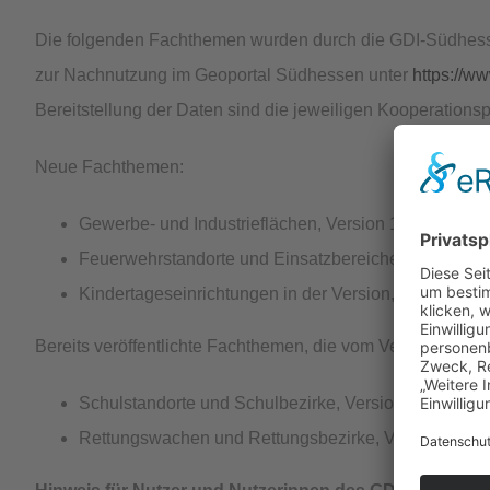
Die folgenden Fachthemen wurden durch die GDI-Südhesse
zur Nachnutzung im Geoportal Südhessen unter
https://w
Bereitstellung der Daten sind die jeweiligen Kooperationsp
Neue Fachthemen:
Gewerbe- und Industrieflächen, Version 1.0
Feuerwehrstandorte und Einsatzbereiche, Version 1.
Kindertageseinrichtungen in der Version, Version 1.0
Bereits veröffentlichte Fachthemen, die vom Versionswechs
Schulstandorte und Schulbezirke, Version 2.0
Rettungswachen und Rettungsbezirke, Version 2.0