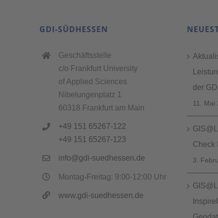
GDI-SÜDHESSEN
NEUES
Geschäftsstelle
Aktuali
c/o Frankfurt University
Leistu
of Applied Sciences
der GDI
Nibelungenplatz 1
11. Mai
60318 Frankfurt am Main
+49 151 65267-122
GIS@Lu
+49 151 65267-123
Check 
info@gdi-suedhessen.de
3. Febr
Montag-Freitag: 9:00-12:00 Uhr
GIS@Lu
www.gdi-suedhessen.de
Inspir
Geodate