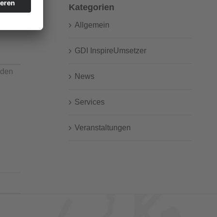
Kategorien
hsel“
Allgemein
GDI InspireUmsetzer
nden
News
Services
Veranstaltungen